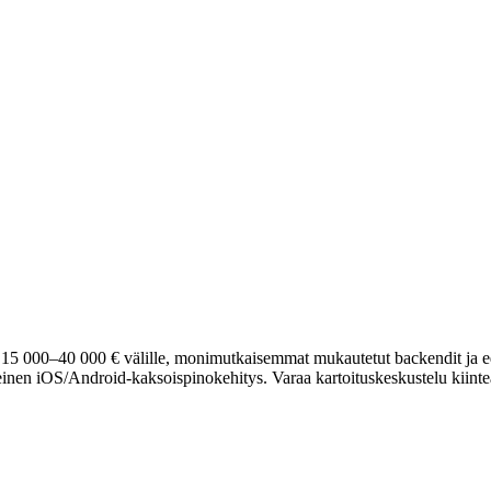
i 15 000–40 000 € välille, monimutkaisemmat mukautetut backendit ja e
einen iOS/Android-kaksoispinokehitys. Varaa kartoituskeskustelu kiinteäh